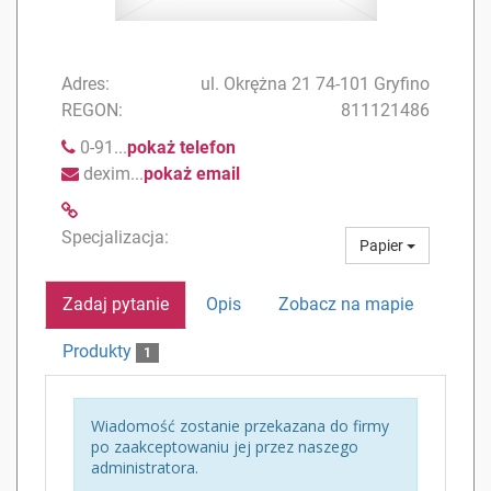
Adres:
ul. Okrężna 21 74-101 Gryfino
REGON:
811121486
0-91...
pokaż telefon
dexim...
pokaż email
Specjalizacja:
Papier
Zadaj pytanie
Opis
Zobacz na mapie
Produkty
1
Wiadomość zostanie przekazana do firmy
po zaakceptowaniu jej przez naszego
administratora.